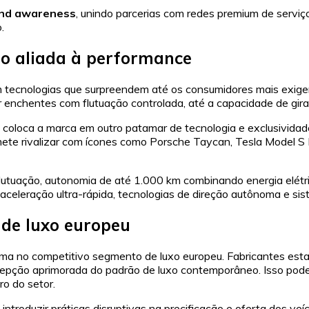
nd awareness
, unindo parcerias com redes premium de servi
.
ão aliada à performance
tecnologias que surpreendem até os consumidores mais exigen
 enchentes com flutuação controlada, até a capacidade de gira
 que coloca a marca em outro patamar de tecnologia e exclusiv
te rivalizar com ícones como Porsche Taycan, Tesla Model S P
lutuação, autonomia de até 1.000 km combinando energia elétri
celeração ultra-rápida, tecnologias de direção autônoma e siste
de luxo europeu
 no competitivo segmento de luxo europeu. Fabricantes estab
epção aprimorada do padrão de luxo contemporâneo. Isso pode a
o do setor.
introduzir práticas disruptivas na precificação e oferta dos ve