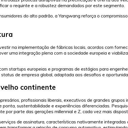
ficar o requinte e a robustez demandados por este segmento.
onsumidores do alto padrão, a Yangwang reforça o compromisso 
tura
nvestir na implementação de fábricas locais, acordos com forne
over uma integração plena com a sociedade europeia e viabiliza
 com startups europeias e programas de estágios para engenheir
tatus de empresa global, adaptada aos desafios e oportunida
velho continente
ários, profissionais liberais, executivos de grandes grupos in
de ponta, sustentabilidade e experiências diferenciadas. Pes
te por parte das gerações millennial e Z, cada vez mais dispos
serviços de assinatura, características nativamente integrada
etem transformar a relação de consumo automotivo, estimuland