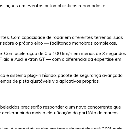
ços, ações em eventos automobilísticos renomados e
tes. Com capacidade de rodar em diferentes terrenos, suas
r sobre o próprio eixo — facilitando manobras complexas.
idade. Com aceleração de 0 a 100 km/h em menos de 3 segundos
laid e Audi e-tron GT — com o diferencial da expertise em
ca e sistema plug-in híbrido, pacote de segurança avançado.
mas de pista ajustáveis via aplicativos próprios.
elecidas precisarão responder a um novo concorrente que
celerar ainda mais a eletrificação do portfólio de marcas
ículos. A expectativa gira em torno de modelos até 20% mais