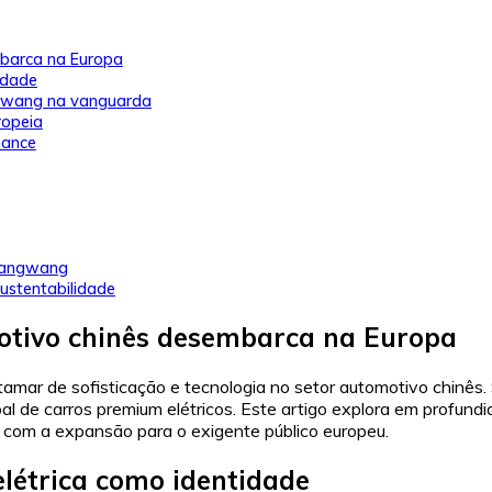
mbarca na Europa
idade
ngwang na vanguarda
ropeia
mance
 Yangwang
sustentabilidade
otivo chinês desembarca na Europa
atamar de sofisticação e tecnologia no setor automotivo chinê
l de carros premium elétricos. Este artigo explora em profund
o com a expansão para o exigente público europeu.
létrica como identidade