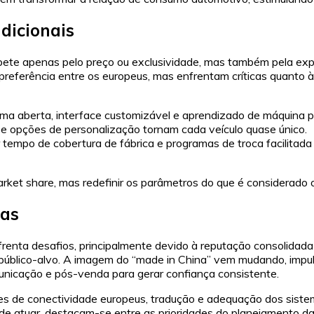
dicionais
te apenas pelo preço ou exclusividade, mas também pela exper
eferência entre os europeus, mas enfrentam críticas quanto à
 aberta, interface customizável e aprendizado de máquina pa
is e opções de personalização tornam cada veículo quase único.
or tempo de cobertura de fábrica e programas de troca facilit
et share, mas redefinir os parâmetros do que é considerado o 
das
renta desafios, principalmente devido à reputação consolidada 
o público-alvo. A imagem do “made in China” vem mudando, impu
municação e pós-venda para gerar confiança consistente.
 de conectividade europeus, tradução e adequação dos sistema
de atuar, destacam-se entre as prioridades do planejamento 