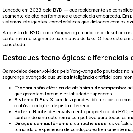
Lançada em 2023 pela BYD — que rapidamente se consolidou 
segmento de alta performance e tecnologia embarcada. Em po
sistemas inteligentes, características que dialogam com as exi
A aposta da BYD com a Yangwang é audaciosa: desafiar conc
centenária no segmento automotivo de luxo. O foco está em o
conectada.
Destaques tecnológicos: diferenciai
Os modelos desenvolvidos pela Yangwang são pautados na mais
segurança avançado que utiliza inteligência artificial para m
Transmissão elétrica de altíssimo desempenho:
ado
que garantem torque e estabilidade superiores.
Sistema DiSus-X:
um dos grandes diferenciais da marc
real às condições de pista e terreno.
Bateria Blade:
desenvolvimento proprietário da BYD, es
conferindo uma autonomia competitiva para todos os m
Direção semiautônoma e conectividade:
os veículos
tornando a experiência de condução extremamente mod