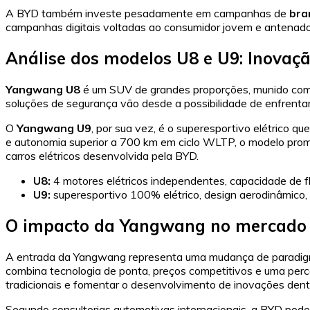
A BYD também investe pesadamente em campanhas de
bra
campanhas digitais voltadas ao consumidor jovem e antenado
Análise dos modelos U8 e U9: Inovaç
Yangwang U8
é um SUV de grandes proporções, munido com 
soluções de segurança vão desde a possibilidade de enfrentar
O
Yangwang U9
, por sua vez, é o superesportivo elétrico
e autonomia superior a 700 km em ciclo WLTP, o modelo prome
carros elétricos desenvolvida pela BYD.
U8:
4 motores elétricos independentes, capacidade de f
U9:
superesportivo 100% elétrico, design aerodinâmico, a
O impacto da Yangwang no mercado 
A entrada da Yangwang representa uma mudança de paradigma
combina tecnologia de ponta, preços competitivos e uma perc
tradicionais e fomentar o desenvolvimento de inovações dentr
Segundo consultorias automotivas internacionais, a BYD pode 