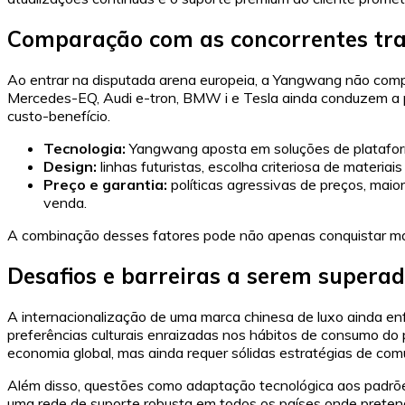
Comparação com as concorrentes tra
Ao entrar na disputada arena europeia, a Yangwang não compe
Mercedes-EQ, Audi e-tron, BMW i e Tesla ainda conduzem a pr
custo-benefício.
Tecnologia:
Yangwang aposta em soluções de plataforma
Design:
linhas futuristas, escolha criteriosa de materia
Preço e garantia:
políticas agressivas de preços, mai
venda.
A combinação desses fatores pode não apenas conquistar mark
Desafios e barreiras a serem supera
A internacionalização de uma marca chinesa de luxo ainda enf
preferências culturais enraizadas nos hábitos de consumo d
economia global, mas ainda requer sólidas estratégias de co
Além disso, questões como adaptação tecnológica aos padrões
uma rede de suporte robusta em todos os países onde preten