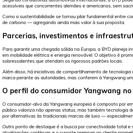
acessíveis que concorrentes alemães e americanos, sem sacri
Como a sustentabilidade se tornou pilar fundamental entre c
de carbono — agregando ainda mais valor à sua proposta.
Parcerias, investimentos e infraestru
Para garantir uma chegada sólida na Europa, a BYD planeja i
em mobilidade elétrica e energia renovável. O objetivo é prom
sobressalentes que atendam os rigorosos padrões locais.
Além disso, há iniciativas de compartilhamento de tecnologia
marca perante as autoridades, mas conferem à Yangwang um s
O perfil do consumidor Yangwang no 
O consumidor-alvo da Yangwang europeia é composto por empres
público valoriza não apenas status, mas também tecnologia 
por alternativas às tradicionais marcas de luxo — especialmen
Outro ponto de destaque é a busca por conectividade total e 
atualizações contínuas e o suporte premium ao cliente prom