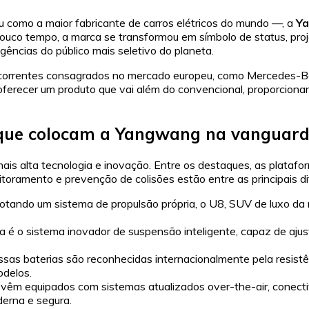
como a maior fabricante de carros elétricos do mundo —, a
Y
uco tempo, a marca se transformou em símbolo de status, proj
gências do público mais seletivo do planeta.
orrentes consagrados no mercado europeu, como Mercedes-Ben
ferecer um produto que vai além do convencional, proporcionan
s que colocam a Yangwang na vanguar
 alta tecnologia e inovação. Entre os destaques, as plataform
onitoramento e prevenção de colisões estão entre as principais d
tando um sistema de propulsão própria, o U8, SUV de luxo da
a é o sistema inovador de suspensão inteligente, capaz de a
sas baterias são reconhecidas internacionalmente pela resistê
odelos.
 vêm equipados com sistemas atualizados over-the-air, conecti
erna e segura.