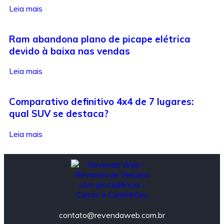
Leia mais
Ram abandona plano de picape elétrica
devido à baixa nas vendas
Leia mais
Comparativo definitivo 4x4 de 7 lugares:
qual SUV se destaca?
Leia mais
contato@revendaweb.com.br