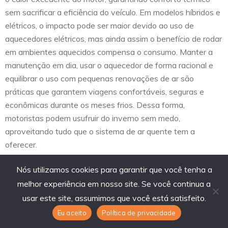
sem sacrificar a eficiência do veículo. Em modelos híbridos e
elétricos, o impacto pode ser maior devido ao uso de
aquecedores elétricos, mas ainda assim o benefício de rodar
em ambientes aquecidos compensa o consumo. Manter a
manutenção em dia, usar o aquecedor de forma racional e
equilibrar o uso com pequenas renovações de ar são
práticas que garantem viagens confortáveis, seguras e
econômicas durante os meses frios. Dessa forma,
motoristas podem usufruir do inverno sem medo,
aproveitando tudo que o sistema de ar quente tem a
oferecer.
Nós utilizamos cookies para garantir que você tenha a
melhor experiência em nosso site. Se você continua a
Compartilhar
Tweet
usar este site, assumimos que você está satisfeito.
Eu aceito
Política de privacidade
Comentar