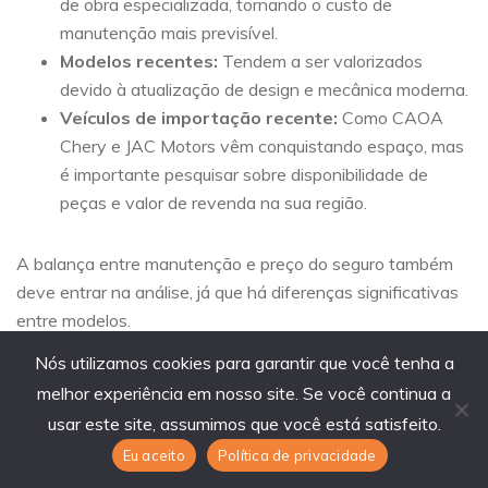
de obra especializada, tornando o custo de
manutenção mais previsível.
Modelos recentes:
Tendem a ser valorizados
devido à atualização de design e mecânica moderna.
Veículos de importação recente:
Como CAOA
Chery e JAC Motors vêm conquistando espaço, mas
é importante pesquisar sobre disponibilidade de
peças e valor de revenda na sua região.
A balança entre manutenção e preço do seguro também
deve entrar na análise, já que há diferenças significativas
entre modelos.
Nós utilizamos cookies para garantir que você tenha a
Avaliação final: como
melhor experiência em nosso site. Se você continua a
escolher o SUV compacto
usar este site, assumimos que você está satisfeito.
Eu aceito
Política de privacidade
perfeito?