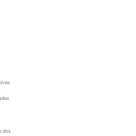
sivas
çadas
o dos