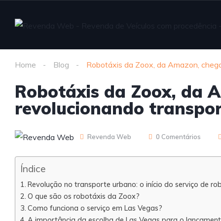
Home
Blog
Robotáxis da Zoox, da Amazon, chega
Robotáxis da Zoox, da 
revolucionando transpo
Revenda Web
0 Comentários
Índice
Revolução no transporte urbano: o início do serviço de r
O que são os robotáxis da Zoox?
Como funciona o serviço em Las Vegas?
A importância da escolha de Las Vegas para o lançamen