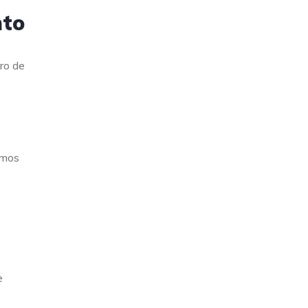
nto
ro de
omos
e