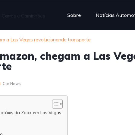
Sobre
Notícias Automo
m a Las Vegas revolucionando transporte
Amazon, chegam a Las Veg
rte
Car News
obotáxis da Zoox em Las Vegas
to