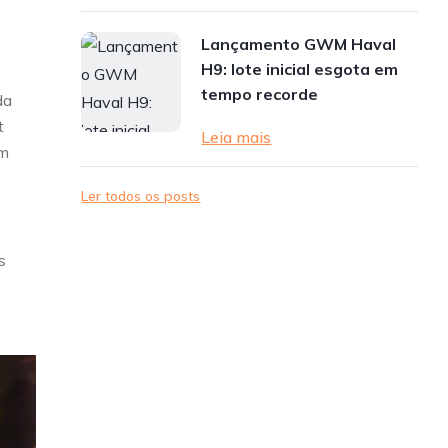
Lançamento GWM Haval
H9: lote inicial esgota em
tempo recorde
da
t
Leia mais
em
Ler todos os posts
s