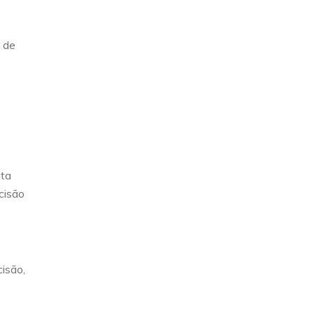
 de
nta
cisão
isão,