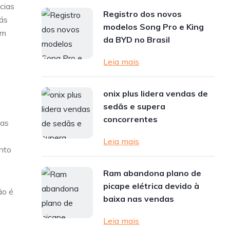
cias
Registro dos novos
rás
modelos Song Pro e King
em
da BYD no Brasil
Leia mais
onix plus lidera vendas de
sedãs e supera
concorrentes
mas
Leia mais
ento
Ram abandona plano de
picape elétrica devido à
ão é
baixa nas vendas
Leia mais