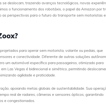
se deslocam, trazendo avanços tecnológicos, novas experiên
cutimos o funcionamento dos robotáxis, o papel da Amazon por t
o as perspectivas para o futuro do transporte sem motoristas 
Zoox?
projetados para operar sem motorista, volante ou pedais, que
 sensores e conectividade. Diferente de outras soluções autôno
ero um automóvel específico para passageiros, otimizado para
 em Las Vegas é bidirecional e simétrico, permitindo deslocam
izando agilidade e praticidade.
uração, apoiando metas globais de sustentabilidade. Sua operaç
po real de radares, câmeras e sensores ópticos, garantindo
s e congestionados.