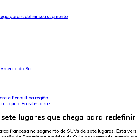
hega para redefinir seu segmento
?
 América do Sul
ara a Renault na região
ares que o Brasil espera?
 sete lugares que chega para redefini
ca francesa no segmento de SUVs de sete lugares. Esta versão
ansão da Renault na América do Sul e despertando grande exp