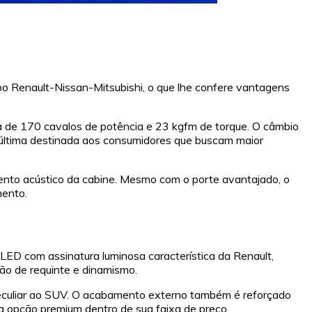
o Renault-Nissan-Mitsubishi, o que lhe confere vantagens
lta de 170 cavalos de potência e 23 kgfm de torque. O câmbio
ta última destinada aos consumidores que buscam maior
amento acústico da cabine. Mesmo com o porte avantajado, o
mento.
m LED com assinatura luminosa característica da Renault,
ão de requinte e dinamismo.
peculiar ao SUV. O acabamento externo também é reforçado
ma opção premium dentro de sua faixa de preço.