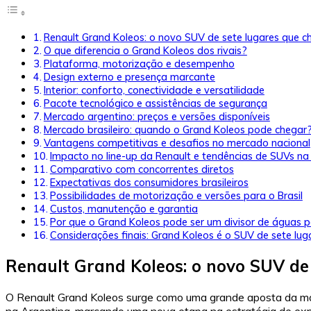
Renault Grand Koleos: o novo SUV de sete lugares que c
O que diferencia o Grand Koleos dos rivais?
Plataforma, motorização e desempenho
Design externo e presença marcante
Interior: conforto, conectividade e versatilidade
Pacote tecnológico e assistências de segurança
Mercado argentino: preços e versões disponíveis
Mercado brasileiro: quando o Grand Koleos pode chegar
Vantagens competitivas e desafios no mercado nacional
Impacto no line-up da Renault e tendências de SUVs na
Comparativo com concorrentes diretos
Expectativas dos consumidores brasileiros
Possibilidades de motorização e versões para o Brasil
Custos, manutenção e garantia
Por que o Grand Koleos pode ser um divisor de águas p
Considerações finais: Grand Koleos é o SUV de sete lug
Renault Grand Koleos: o novo SUV de
O Renault Grand Koleos surge como uma grande aposta da mar
na Argentina, marcando uma nova etapa na estratégia de exp