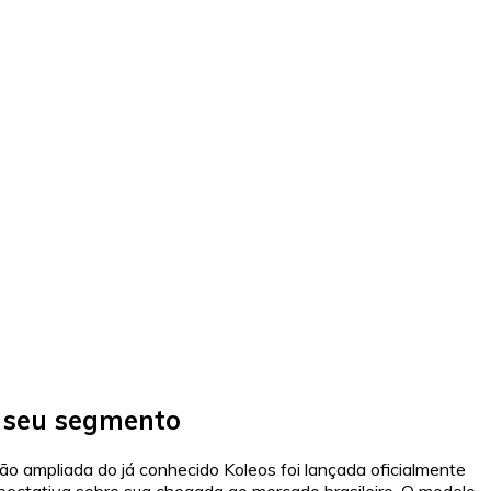
r seu segmento
 ampliada do já conhecido Koleos foi lançada oficialmente
ectativa sobre sua chegada ao mercado brasileiro. O modelo