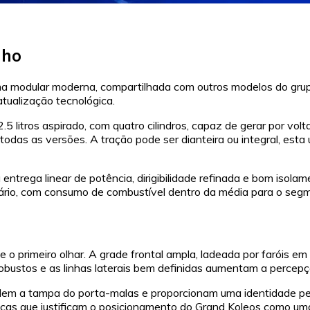
nho
ma modular moderna, compartilhada com outros modelos do grup
atualização tecnológica.
5 litros aspirado, com quatro cilindros, capaz de gerar por vo
 todas as versões. A tração pode ser dianteira ou integral, es
entrega linear de potência, dirigibilidade refinada e bom isol
rio, com consumo de combustível dentro da média para o seg
e o primeiro olhar. A grade frontal ampla, ladeada por faróis e
obustos e as linhas laterais bem definidas aumentam a percepç
nvadem a tampa do porta-malas e proporcionam uma identidade 
sticas que justificam o posicionamento do Grand Koleos como u