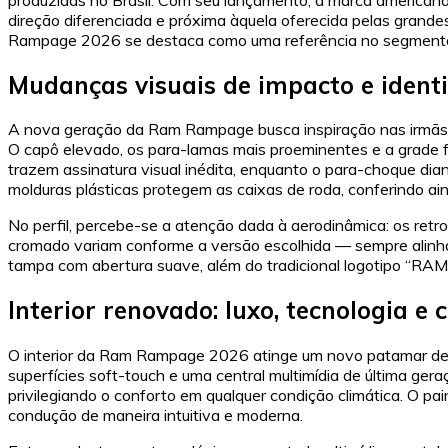
direção diferenciada e próxima àquela oferecida pelas grandes 
Rampage 2026 se destaca como uma referência no segmento,
Mudanças visuais de impacto e iden
A nova geração da Ram Rampage busca inspiração nas irmãs 
O capô elevado, os para-lamas mais proeminentes e a grade 
trazem assinatura visual inédita, enquanto o para-choque dia
molduras plásticas protegem as caixas de roda, conferindo ain
No perfil, percebe-se a atenção dada à aerodinâmica: os retro
cromado variam conforme a versão escolhida — sempre alinhado
tampa com abertura suave, além do tradicional logotipo “RAM
Interior renovado: luxo, tecnologia e 
O interior da Ram Rampage 2026 atinge um novo patamar de r
superfícies soft-touch e uma central multimídia de última ger
privilegiando o conforto em qualquer condição climática. O p
condução de maneira intuitiva e moderna.