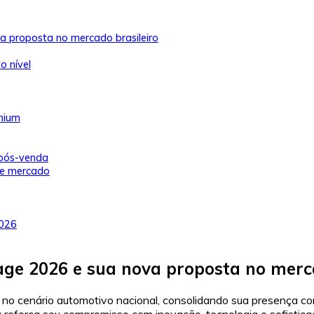
 proposta no mercado brasileiro
o nível
emium
 pós-venda
de mercado
2026
ge 2026 e sua nova proposta no merca
no cenário automotivo nacional, consolidando sua presença c
 reforça seu compromisso com inovação, tecnologia e sofistica