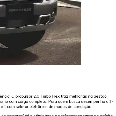
cia. O propulsor 2.0 Turbo Flex traz melhorias na gestão
s mesmo com carga completa. Para quem busca desempenho off-
 4×4 com seletor eletrônico de modos de condução.
o de combustível e otimizando a performance tanto no asfalto