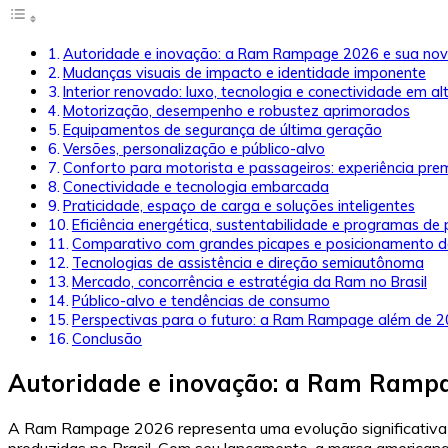
Autoridade e inovação: a Ram Rampage 2026 e sua nova
Mudanças visuais de impacto e identidade imponente
Interior renovado: luxo, tecnologia e conectividade em alt
Motorização, desempenho e robustez aprimorados
Equipamentos de segurança de última geração
Versões, personalização e público-alvo
Conforto para motorista e passageiros: experiência pr
Conectividade e tecnologia embarcada
Praticidade, espaço de carga e soluções inteligentes
Eficiência energética, sustentabilidade e programas de
Comparativo com grandes picapes e posicionamento 
Tecnologias de assistência e direção semiautônoma
Mercado, concorrência e estratégia da Ram no Brasil
Público-alvo e tendências de consumo
Perspectivas para o futuro: a Ram Rampage além de 
Conclusão
Autoridade e inovação: a Ram Rampa
A Ram Rampage 2026 representa uma evolução significativa 
produzidas no Brasil. Com seu lançamento, a marca americana