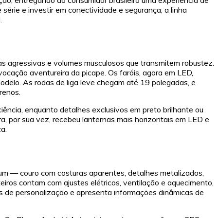
 série e investir em conectividade e segurança, a linha
.
s agressivas e volumes musculosos que transmitem robustez.
ocação aventureira da picape. Os faróis, agora em LED,
modelo. As rodas de liga leve chegam até 19 polegadas, e
renos.
ciência, enquanto detalhes exclusivos em preto brilhante ou
a, por sua vez, recebeu lanternas mais horizontais em LED e
a.
um — couro com costuras aparentes, detalhes metalizados,
teiros contam com ajustes elétricos, ventilação e aquecimento,
ções de personalização e apresenta informações dinâmicas de