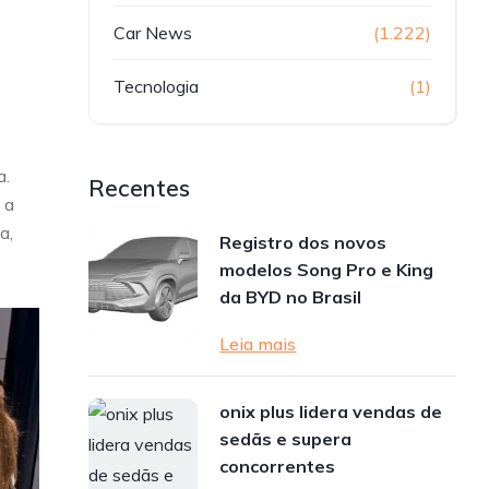
Car News
(1.222)
Tecnologia
(1)
a.
Recentes
 a
a,
Registro dos novos
modelos Song Pro e King
da BYD no Brasil
Leia mais
onix plus lidera vendas de
sedãs e supera
concorrentes