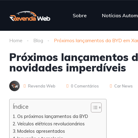
Sobre
Notícias Autom
Home
Blog
Próximos lançamentos da BYD em Xang
Próximos lançamentos 
novidades imperdíveis
Revenda Web
0 Comentários
Car News
Índice
Os próximos lançamentos da BYD
Veículos elétricos revolucionários
Modelos apresentados