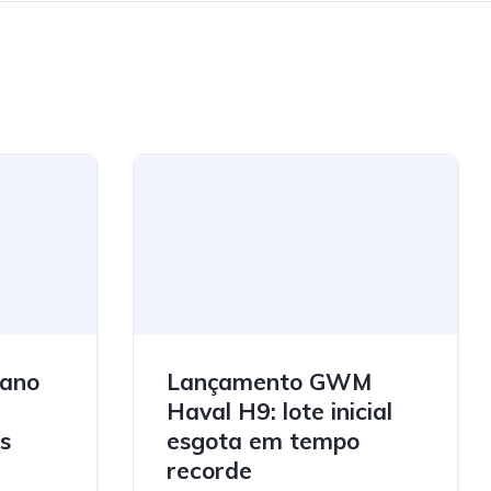
lano
Lançamento GWM
a
Haval H9: lote inicial
s
esgota em tempo
recorde