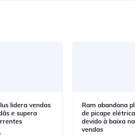
plus lidera vendas
Ram abandona p
dãs e supera
de picape elétric
rrentes
devido à baixa na
vendas
s