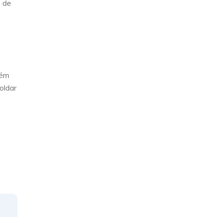
e de
bém
oldar