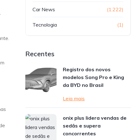
Car News
(1.222)
,
Tecnologia
(1)
ante.
Recentes
em
Registro dos novos
modelos Song Pro e King
da BYD no Brasil
Leia mais
mas
onix plus lidera vendas de
 de
sedãs e supera
concorrentes