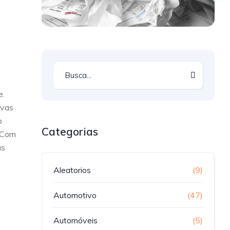
e.
ivas
o
Categorias
. Com
as
Aleatorios
(9)
Automotivo
(47)
Automóveis
(5)