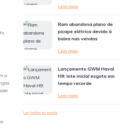
Leia mais
Ram abandona plano de
picape elétrica devido à
to,
baixa nas vendas
Leia mais
Lançamento GWM Haval
am a
H9: lote inicial esgota em
ngas.
tempo recorde
dade
Leia mais
Ler todos os posts
is