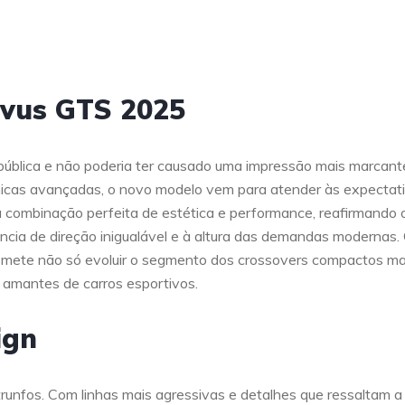
ivus GTS 2025
ública e não poderia ter causado uma impressão mais marcant
cnicas avançadas, o novo modelo vem para atender às expectat
 combinação perfeita de estética e performance, reafirmando 
cia de direção inigualável e à altura das demandas modernas
romete não só evoluir o segmento dos crossovers compactos m
 amantes de carros esportivos.
ign
nfos. Com linhas mais agressivas e detalhes que ressaltam a