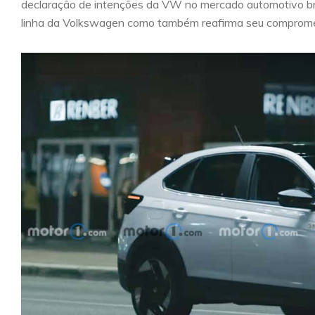
declaração de intenções da VW no mercado automotivo bra
linha da Volkswagen como também reafirma seu comprometi