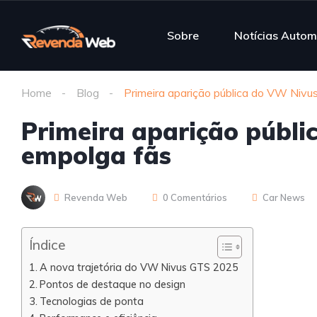
Sobre
Notícias Autom
Home
Blog
Primeira aparição pública do VW Niv
Primeira aparição públ
empolga fãs
Revenda Web
0 Comentários
Car News
Índice
A nova trajetória do VW Nivus GTS 2025
Pontos de destaque no design
Tecnologias de ponta