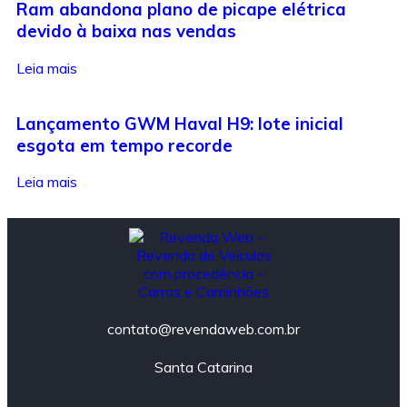
Ram abandona plano de picape elétrica
devido à baixa nas vendas
Leia mais
Lançamento GWM Haval H9: lote inicial
esgota em tempo recorde
Leia mais
contato@revendaweb.com.br
Santa Catarina