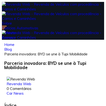
Sobre
Notícias Automotivas
Contato
Acesso
Home
Blog
Parceria inovadora: BYD se une à Tupi Mobilidade
Parceria inovadora: BYD se une à Tupi
Mobilidade
Revenda Web
0 Comentários
Car News
Índice