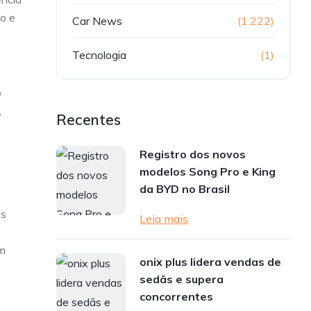
o e
Car News
(1.222)
Tecnologia
(1)
o
,
Recentes
Registro dos novos
modelos Song Pro e King
da BYD no Brasil
os
Leia mais
om
onix plus lidera vendas de
sedãs e supera
concorrentes