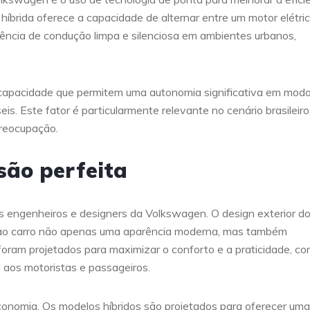
brida oferece a capacidade de alternar entre um motor elétric
ência de condução limpa e silenciosa em ambientes urbanos,
 capacidade que permitem uma autonomia significativa em mod
is. Este fator é particularmente relevante no cenário brasileiro
preocupação.
são perfeita
 engenheiros e designers da Volkswagen. O design exterior d
o ao carro não apenas uma aparência moderna, mas também
 foram projetados para maximizar o conforto e a praticidade, c
l aos motoristas e passageiros.
conomia. Os modelos híbridos são projetados para oferecer uma