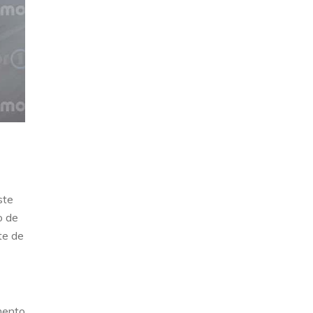
ste
o de
te de
mento