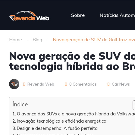
Sobre
Notícias Autom
Home
Blog
Nova geração de SUV do Golf traz ava
Nova geração de SUV do
tecnologia híbrida ao Br
Revenda Web
0 Comentários
Car News
Índice
O avanço dos SUVs e a nova geração híbrida da Volkswa
Inovação tecnológica e eficiência energética
Design e desempenho: A fusão perfeita