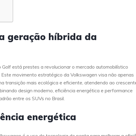
a geração híbrida da
olf está prestes a revolucionar o mercado automobilístico
da. Este movimento estratégico da Volkswagen visa não apenas
a transição mais ecológica e eficiente, atendendo ao crescent
binando design moderno, eficiência energética e performance
adrão entre os SUVs no Brasil.
iência energética
lkswagen é o uso de tecnologia de ponta para melhorar a efici