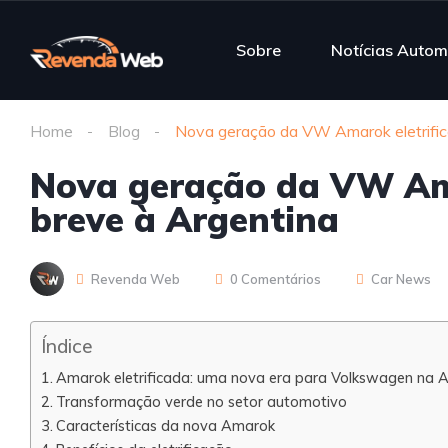
Sobre
Notícias Autom
Home
Blog
Nova geração da VW Amarok eletrific
Nova geração da VW Ama
breve à Argentina
Revenda Web
0 Comentários
Car News
Índice
Amarok eletrificada: uma nova era para Volkswagen na A
Transformação verde no setor automotivo
Características da nova Amarok