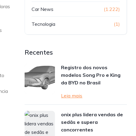
doras
Car News
(1.222)
Tecnologia
(1)
s
Recentes
Registro dos novos
modelos Song Pro e King
to
da BYD no Brasil
ncia
Leia mais
onix plus lidera vendas de
sedãs e supera
concorrentes