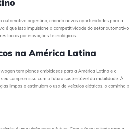
tino
o automotivo argentino, criando novas oportunidades para a
iva é que isso impulsione a competitividade do setor automotivo
es locais por inovações tecnológicas.
icos na América Latina
swagen tem planos ambiciosos para a América Latina e o
 seu compromisso com o futuro sustentável da mobilidade. À
ias limpas e estimulam o uso de veículos elétricos, o caminho 
ículo; é uma visão para o futuro. Com o foco voltado para a