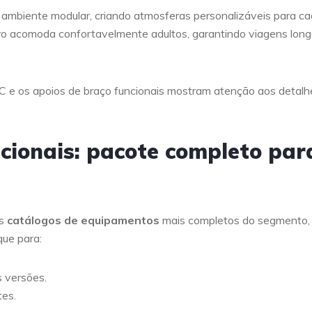
ão ambiente modular, criando atmosferas personalizáveis para c
ro acomoda confortavelmente adultos, garantindo viagens lon
-C e os apoios de braço funcionais mostram atenção aos detalh
cionais: pacote completo par
os
catálogos de equipamentos
mais completos do segmento,
que para:
s versões.
tes.