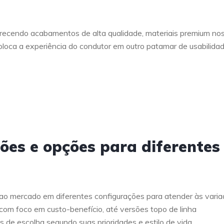
erecendo acabamentos de alta qualidade, materiais premium no
coloca a experiência do condutor em outro patamar de usabilida
ões e opções para diferentes
 ao mercado em diferentes configurações para atender às vari
com foco em custo-benefício, até versões topo de linha
 de escolha segundo suas prioridades e estilo de vida.