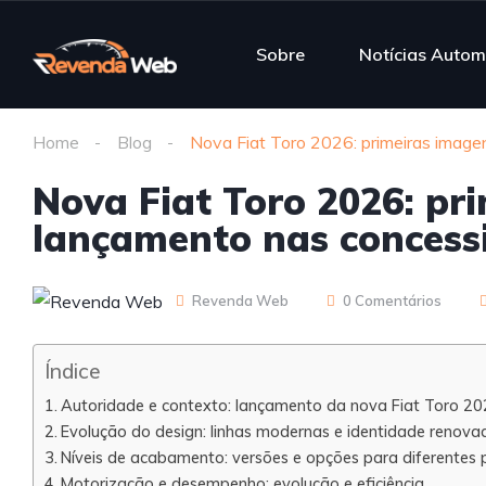
Sobre
Notícias Autom
Home
Blog
Nova Fiat Toro 2026: primeiras image
Nova Fiat Toro 2026: pr
lançamento nas concess
Revenda Web
0 Comentários
Índice
Autoridade e contexto: lançamento da nova Fiat Toro 20
Evolução do design: linhas modernas e identidade renova
Níveis de acabamento: versões e opções para diferentes p
Motorização e desempenho: evolução e eficiência