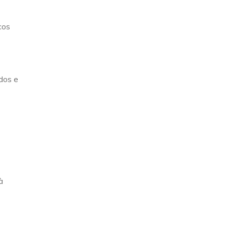
cos
dos e
à