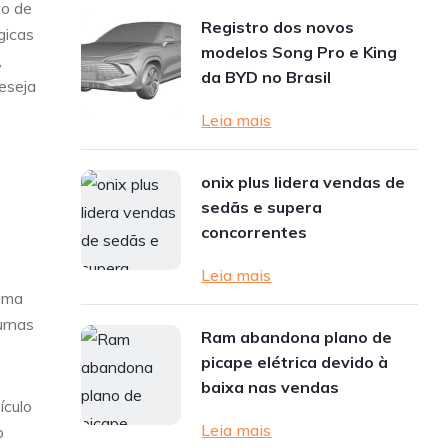
to de
Registro dos novos
gicas
modelos Song Pro e King
,
da BYD no Brasil
eseja
Leia mais
onix plus lidera vendas de
sedãs e supera
concorrentes
Leia mais
 uma
urnas
Ram abandona plano de
picape elétrica devido à
baixa nas vendas
ículo
Leia mais
o