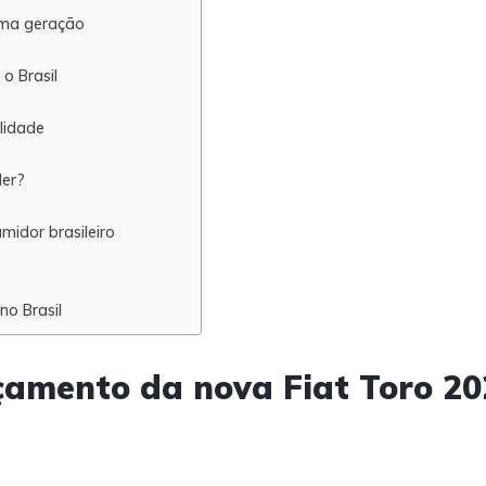
ima geração
o Brasil
lidade
der?
midor brasileiro
no Brasil
çamento da nova Fiat Toro 20