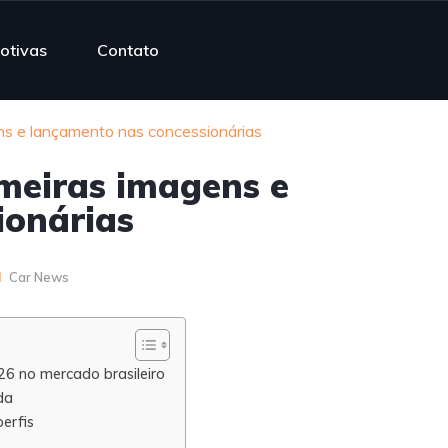
otivas
Contato
ns e lançamento nas concessionárias
imeiras imagens e
ionárias
Car News
26 no mercado brasileiro
da
erfis