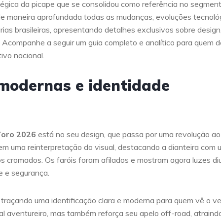
égica da picape que se consolidou como referência no segmen
ra de maneira aprofundada todas as mudanças, evoluções tecnoló
as brasileiras, apresentando detalhes exclusivos sobre design
Acompanhe a seguir um guia completo e analítico para quem d
vo nacional.
 modernas e identidade
Toro 2026
está no seu design, que passa por uma revolução ao
 em uma reinterpretação do visual, destacando a dianteira com
 cromados. Os faróis foram afilados e mostram agora luzes di
e e segurança.
, traçando uma identificação clara e moderna para quem vê o ve
l aventureiro, mas também reforça seu apelo off-road, atraind