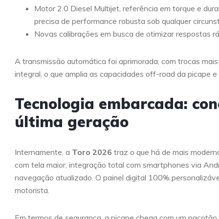
Motor 2.0 Diesel Multijet, referência em torque e dura
precisa de performance robusta sob qualquer circunst
Novas calibrações em busca de otimizar respostas ráp
A transmissão automática foi aprimorada, com trocas mais 
integral, o que amplia as capacidades off-road da picape e
Tecnologia embarcada: con
última geração
Internamente, a
Toro 2026
traz o que há de mais moderno
com tela maior, integração total com smartphones via And
navegação atualizado. O painel digital 100% personalizáv
motorista.
Em termos de segurança, a picape chega com um pacotão 