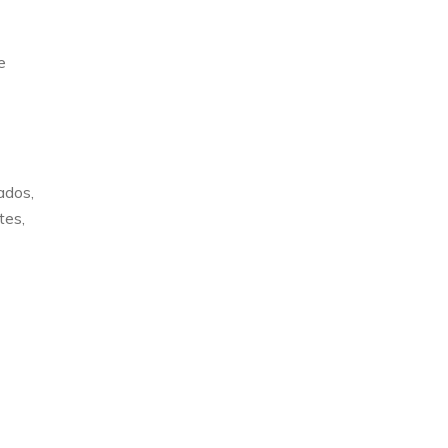
e
ados,
tes,