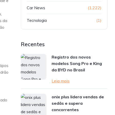
ade e
Car News
(1.222)
,
Tecnologia
(1)
s da
ção
Recentes
Registro dos novos
modelos Song Pro e King
tipos
da BYD no Brasil
adrão
Leia mais
onix plus lidera vendas de
tado
sedãs e supera
concorrentes