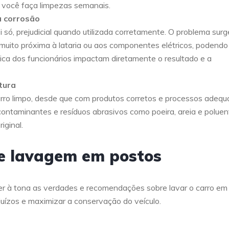
 você faça limpezas semanais.
u corrosão
i só, prejudicial quando utilizada corretamente. O problema surg
 muito próxima à lataria ou aos componentes elétricos, podendo
ica dos funcionários impactam diretamente o resultado e a
tura
arro limpo, desde que com produtos corretos e processos adequ
 contaminantes e resíduos abrasivos como poeira, areia e poluen
iginal.
de lavagem em postos
zer à tona as verdades e recomendações sobre lavar o carro em
juízos e maximizar a conservação do veículo.