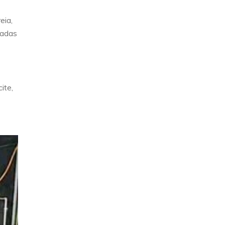
eia,
sadas
ite,