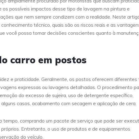
iço amplamente procurado por motoristas que buscam praticid
e os possíveis impactos desse tipo de lavagem na pintura e
rmações que nem sempre condizem com a realidade. Neste artigo
conhecimento técnico, quais são os riscos reais e as vantagen
 que você possa tomar decisões conscientes quanto à manuten
o carro em postos
dez e praticidade. Geralmente, os postos oferecem diferentes 
, lavagens expressas ou lavagens detalhadas. O procedimento p
remoção do excesso de sujeira, uso de detergente específico,
 alguns casos, acabamento com secagem e aplicação de cera.
a o tempo, comprando um pacote de serviço que pode ser execu
róprios. Entretanto, o uso de produtos e de equipamentos
ervação do veículo.