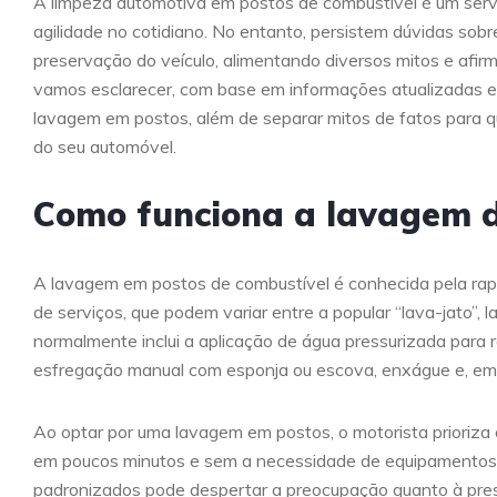
A limpeza automotiva em postos de combustível é um serv
agilidade no cotidiano. No entanto, persistem dúvidas sobr
preservação do veículo, alimentando diversos mitos e afi
vamos esclarecer, com base em informações atualizadas e 
lavagem em postos, além de separar mitos de fatos para
do seu automóvel.
Como funciona a lavagem d
A lavagem em postos de combustível é conhecida pela rapi
de serviços, que podem variar entre a popular “lava-jato”
normalmente inclui a aplicação de água pressurizada para 
esfregação manual com esponja ou escova, enxágue e, em
Ao optar por uma lavagem em postos, o motorista prioriz
em poucos minutos e sem a necessidade de equipamentos p
padronizados pode despertar a preocupação quanto à pres