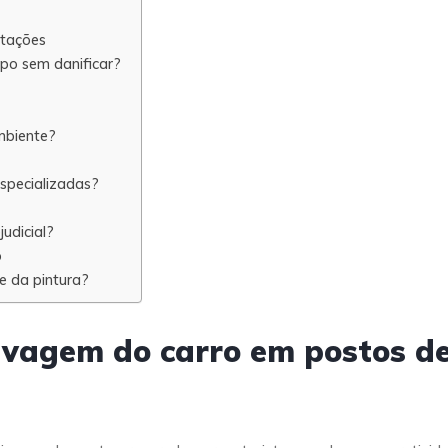
itações
po sem danificar?
mbiente?
specializadas?
udicial?
o
e da pintura?
lavagem do carro em postos d