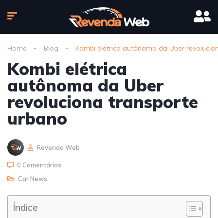
Home
Blog
Kombi elétrica autônoma da Uber revolucio
Kombi elétrica
autônoma da Uber
revoluciona transporte
urbano
Revenda Web
0 Comentários
Car News
Índice