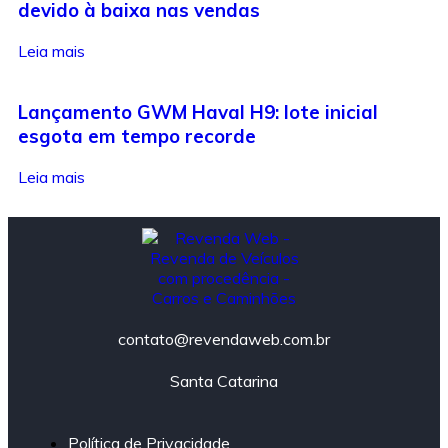
devido à baixa nas vendas
Leia mais
Lançamento GWM Haval H9: lote inicial
esgota em tempo recorde
Leia mais
contato@revendaweb.com.br
Santa Catarina
Política de Privacidade