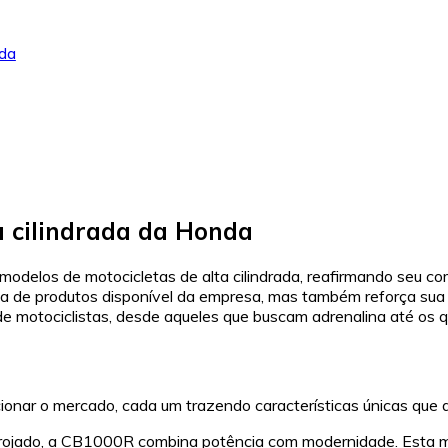
nda
a cilindrada da Honda
delos de motocicletas de alta cilindrada, reafirmando seu c
linha de produtos disponível da empresa, mas também reforça s
e motociclistas, desde aqueles que buscam adrenalina até os qu
onar o mercado, cada um trazendo características únicas que 
arrojado, a CB1000R combina potência com modernidade. Esta m