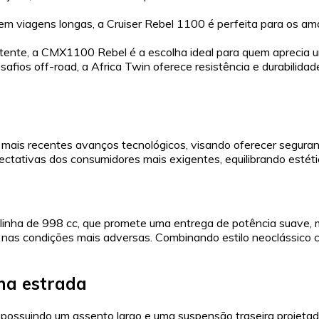
o em viagens longas, a Cruiser Rebel 1100 é perfeita para os 
otente, a CMX1100 Rebel é a escolha ideal para quem aprecia um
afios off-road, a Africa Twin oferece resistência e durabilidad
s recentes avanços tecnológicos, visando oferecer segurança
ctativas dos consumidores mais exigentes, equilibrando estéti
inha de 998 cc, que promete uma entrega de potência suave, m
 nas condições mais adversas. Combinando estilo neoclássico 
 na estrada
possuindo um assento largo e uma suspensão traseira projetad