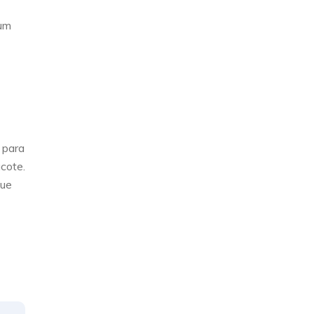
 um
 para
cote.
que