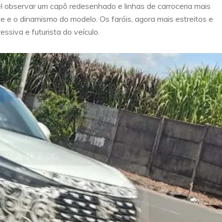
 observar um capô redesenhado e linhas de carroceria mais
e e o dinamismo do modelo. Os faróis, agora mais estreitos e
essiva e futurista do veículo.