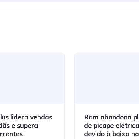
plus lidera vendas
Ram abandona p
dãs e supera
de picape elétric
rrentes
devido à baixa na