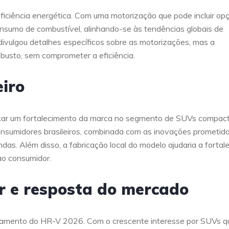
iciência energética. Com uma motorização que pode incluir op
onsumo de combustível, alinhando-se às tendências globais de
divulgou detalhes específicos sobre as motorizações, mas a
usto, sem comprometer a eficiência.
iro
car um fortalecimento da marca no segmento de SUVs compact
consumidores brasileiros, combinada com as inovações prometid
das. Além disso, a fabricação local do modelo ajudaria a fortal
 ao consumidor.
r e resposta do mercado
nçamento do HR-V 2026. Com o crescente interesse por SUVs q