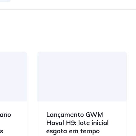
lano
Lançamento GWM
a
Haval H9: lote inicial
s
esgota em tempo