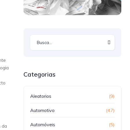
nte
logia
Categorias
cto
Aleatorios
(9)
Automotivo
(47)
Automóveis
(5)
s da