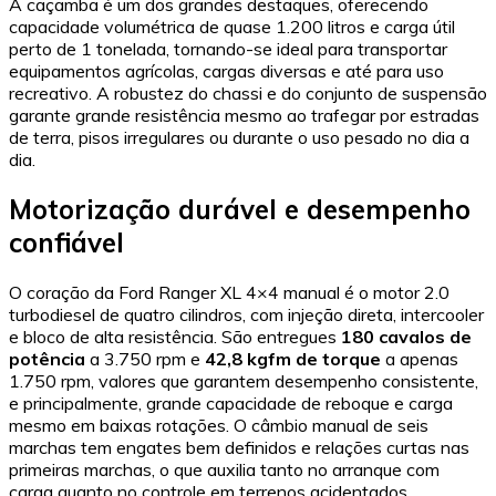
A caçamba é um dos grandes destaques, oferecendo
capacidade volumétrica de quase 1.200 litros e carga útil
perto de 1 tonelada, tornando-se ideal para transportar
equipamentos agrícolas, cargas diversas e até para uso
recreativo. A robustez do chassi e do conjunto de suspensão
garante grande resistência mesmo ao trafegar por estradas
de terra, pisos irregulares ou durante o uso pesado no dia a
dia.
Motorização durável e desempenho
confiável
O coração da Ford Ranger XL 4×4 manual é o motor 2.0
turbodiesel de quatro cilindros, com injeção direta, intercooler
e bloco de alta resistência. São entregues
180 cavalos de
potência
a 3.750 rpm e
42,8 kgfm de torque
a apenas
1.750 rpm, valores que garantem desempenho consistente,
e principalmente, grande capacidade de reboque e carga
mesmo em baixas rotações. O câmbio manual de seis
marchas tem engates bem definidos e relações curtas nas
primeiras marchas, o que auxilia tanto no arranque com
carga quanto no controle em terrenos acidentados.