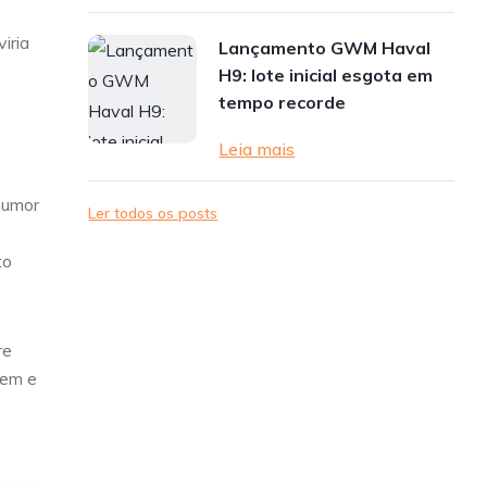
iria
Lançamento GWM Haval
H9: lote inicial esgota em
tempo recorde
Leia mais
humor
Ler todos os posts
to
re
gem e