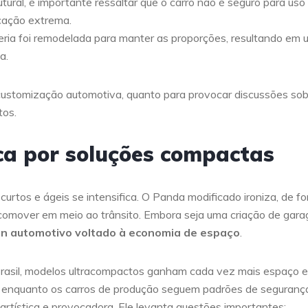
tural, é importante ressaltar que o carro não é seguro para us
icação extrema.
eria foi remodelada para manter as proporções, resultando em 
a.
a customização automotiva, quanto para provocar discussões so
tos.
ca por soluções compactas
curtos e ágeis se intensifica. O Panda modificado ironiza, de f
locomover em meio ao trânsito. Embora seja uma criação de gar
gn automotivo voltado à economia de espaço
.
rasil, modelos ultracompactos ganham cada vez mais espaço e
: enquanto os carros de produção seguem padrões de seguranç
 artística e provocadora. Ele levanta questões importantes: