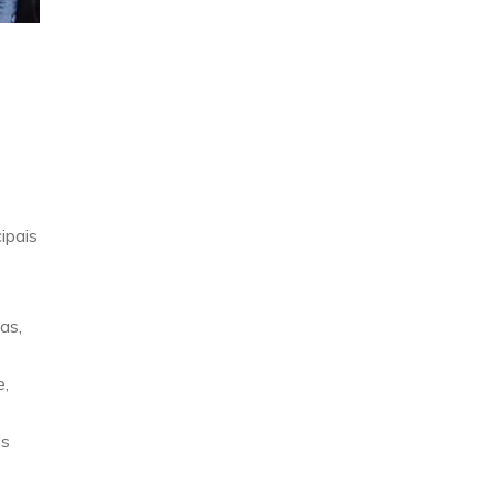
ipais
as,
e,
es