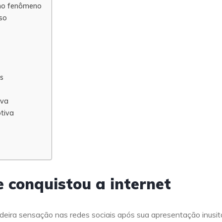
 no fenômeno
so
es
iva
otiva
 conquistou a internet
deira sensação nas redes sociais após sua apresentação inusi