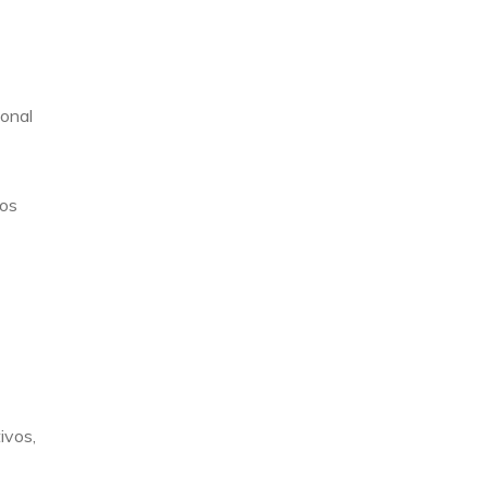
ional
dos
ivos,