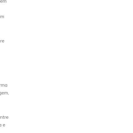
o em
um
bre
orma
agem,
ntre
a e