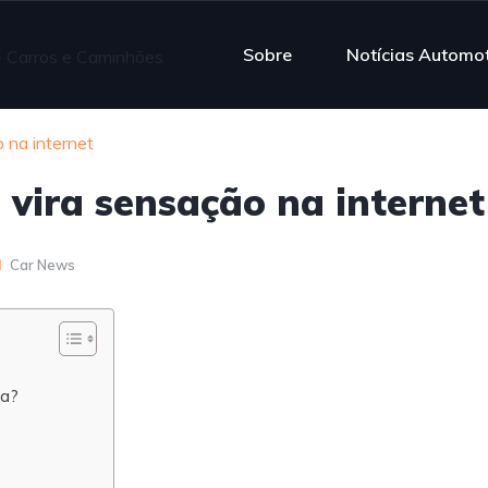
Sobre
Notícias Automo
 na internet
 vira sensação na internet
Car News
ra?