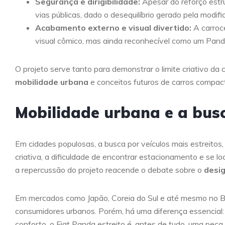
Segurança e dirigibilidade:
Apesar do reforço estru
vias públicas, dado o desequilíbrio gerado pela modif
Acabamento externo e visual divertido:
A carroc
visual cômico, mas ainda reconhecível como um Pand
O projeto serve tanto para demonstrar o limite criativo d
mobilidade urbana
e conceitos futuros de carros compac
Mobilidade urbana e a bus
Em cidades populosas, a busca por veículos mais estreitos, 
criativa, a dificuldade de encontrar estacionamento e se 
a repercussão do projeto reacende o debate sobre o
desi
Em mercados como Japão, Coreia do Sul e até mesmo no B
consumidores urbanos. Porém, há uma diferença essencial
conforto, o Fiat Panda estreito é, antes de tudo, uma peça