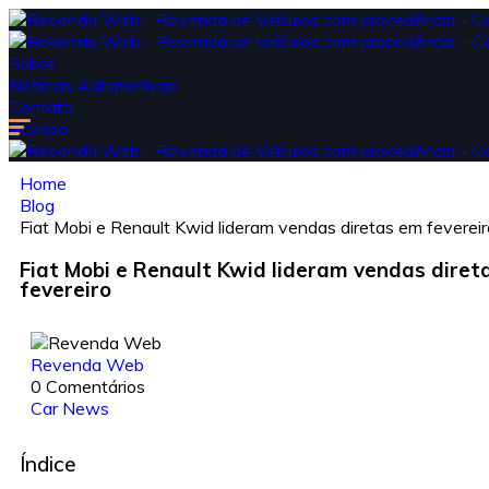
Sobre
Notícias Automotivas
Contato
Acesso
Home
Blog
Fiat Mobi e Renault Kwid lideram vendas diretas em fevereir
Fiat Mobi e Renault Kwid lideram vendas diret
fevereiro
Revenda Web
0 Comentários
Car News
Índice