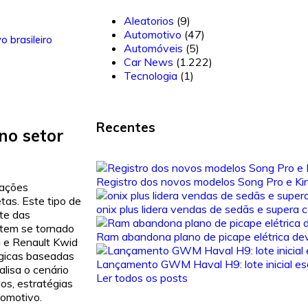
Aleatorios
(9)
Automotivo
(47)
 brasileiro
Automóveis
(5)
Car News
(1.222)
Tecnologia
(1)
Recentes
no setor
Registro dos novos modelos Song Pro e Ki
mações
tas. Este tipo de
onix plus lidera vendas de sedãs e supera
te das
 tem se tornado
Ram abandona plano de picape elétrica de
i e Renault Kwid
égicas baseadas
Lançamento GWM Haval H9: lote inicial e
lisa o cenário
Ler todos os posts
os, estratégias
omotivo.