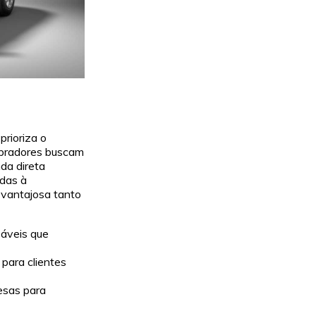
rioriza o
mpradores buscam
da direta
adas à
 vantajosa tanto
záveis que
 para clientes
esas para