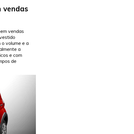
m vendas
a em vendas
vestido
 o volume e a
palmente a
icos e com
empos de