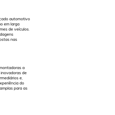
rcado automotivo
ão em larga
mes de veículos.
rdagens
ostas nas
 montadoras a
 inovadoras de
rmediários e,
xperiência do
 amplas para as