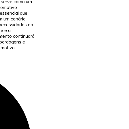
o serve como um
tomotivo
essencial que
m um cenário
 necessidades do
de e a
gmento continuará
abordagens e
omotivo.