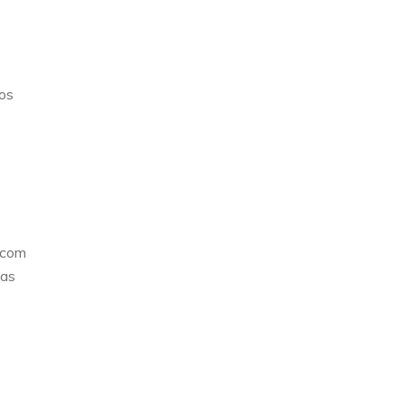
os
 com
mas