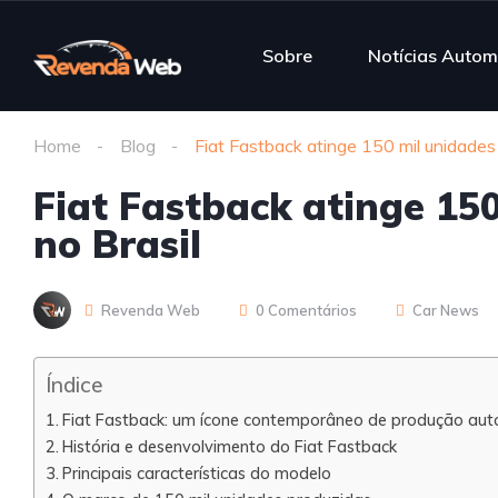
Sobre
Notícias Autom
Home
Blog
Fiat Fastback atinge 150 mil unidades
Fiat Fastback atinge 15
no Brasil
Revenda Web
0 Comentários
Car News
Índice
Fiat Fastback: um ícone contemporâneo de produção auto
História e desenvolvimento do Fiat Fastback
Principais características do modelo