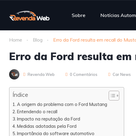
Sobre
Notícias Autom
Home
Blog
Erro da Ford resulta em recall do Mu
Erro da Ford resulta em
Revenda Web
0 Comentários
Car News
Índice
A origem do problema com o Ford Mustang
Entendendo o recall
Impacto na reputação da Ford
Medidas adotadas pela Ford
Importância do software automotivo