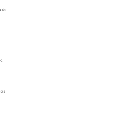
a de
o.
ais