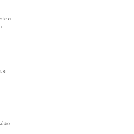
nte a
m
, e
sódio