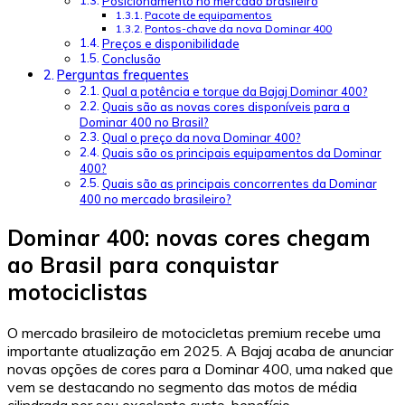
Posicionamento no mercado brasileiro
Pacote de equipamentos
Pontos-chave da nova Dominar 400
Preços e disponibilidade
Conclusão
Perguntas frequentes
Qual a potência e torque da Bajaj Dominar 400?
Quais são as novas cores disponíveis para a
Dominar 400 no Brasil?
Qual o preço da nova Dominar 400?
Quais são os principais equipamentos da Dominar
400?
Quais são as principais concorrentes da Dominar
400 no mercado brasileiro?
Dominar 400: novas cores chegam
ao Brasil para conquistar
motociclistas
O mercado brasileiro de motocicletas premium recebe uma
importante atualização em 2025. A Bajaj acaba de anunciar
novas opções de cores para a Dominar 400, uma naked que
vem se destacando no segmento das motos de média
cilindrada por seu excelente custo-benefício.