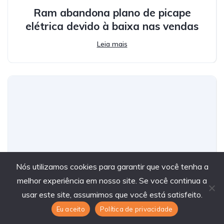
Ram abandona plano de picape
elétrica devido à baixa nas vendas
Leia mais
Nós utilizamos cookies para garantir que você tenha a
melhor experiência em nosso site. Se você continua a
usar este site, assumimos que você está satisfeito.
Lançamento GWM Haval H9: lote
Eu aceito
Política de privacidade
inicial esgota em tempo recorde