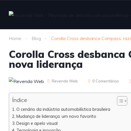
Home
Blog
Corolla Cross desbanca Compass: razõ
Corolla Cross desbanca 
nova liderança
Revenda Web
0 Comentários
Índice
O cenário da indústria automobilística brasileira
Mudança de liderança: um novo favorito
Design e apelo visual
Tecnologia e inovação