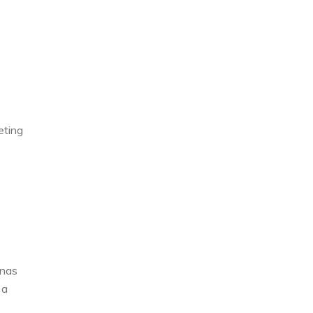
eting
 nas
 a