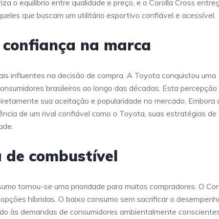
za o equilíbrio entre qualidade e preço, e o Corolla Cross entre
les que buscam um utilitário esportivo confiável e acessível.
 confiança na marca
ais influentes na decisão de compra. A Toyota conquistou uma
 consumidores brasileiros ao longo das décadas. Esta percepção
o diretamente sua aceitação e popularidade no mercado. Embora 
ência de um rival confiável como o Toyota, suas estratégias de
ade.
 de combustível
nsumo tornou-se uma prioridade para muitos compradores. O Cor
opções híbridas. O baixo consumo sem sacrificar o desempenh
ndo às demandas de consumidores ambientalmente consciente