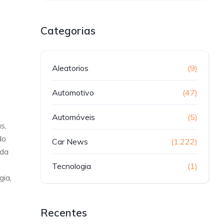
Categorias
Aleatorios
(9)
Automotivo
(47)
Automóveis
(5)
s,
do
Car News
(1.222)
ada
Tecnologia
(1)
gia,
Recentes