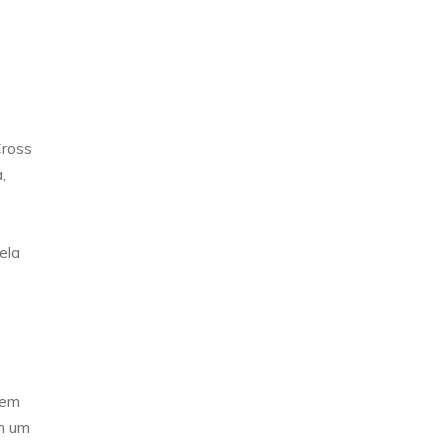
Cross
,
ela
tem
m um