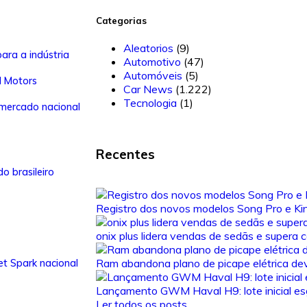
Categorias
Aleatorios
(9)
ara a indústria
Automotivo
(47)
Automóveis
(5)
l Motors
Car News
(1.222)
Tecnologia
(1)
 mercado nacional
Recentes
 brasileiro
Registro dos novos modelos Song Pro e Ki
onix plus lidera vendas de sedãs e supera
Ram abandona plano de picape elétrica de
t Spark nacional
Lançamento GWM Haval H9: lote inicial e
Ler todos os posts