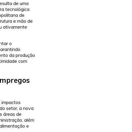
resulta de uma
ura tecnológica
opolitana de
rutura e mão de
iu ativamente
ntar o
garantindo
mento da produção
oximidade com
empregos
m impactos
do setor, a nova
s áreas de
ministração, além
 alimentação e