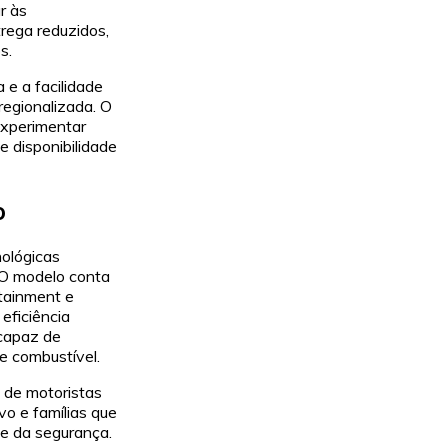
r às
rega reduzidos,
s.
 e a facilidade
regionalizada. O
experimentar
e disponibilidade
o
nológicas
. O modelo conta
tainment e
eficiência
 capaz de
e combustível.
 de motoristas
vo e famílias que
 e da segurança.