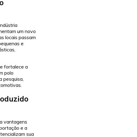
o
ndústria
rimentam um novo
as locais passam
 pequenas e
sticas,
e fortalece a
m polo
a pesquisa,
tomotivas.
roduzido
ona vantagens
mportação e a
otencializam sua