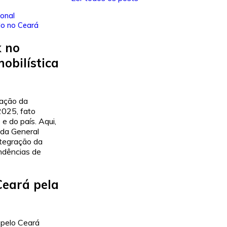
ional
do no Ceará
k no
obilística
mação da
2025, fato
e do país. Aqui,
 da General
ntegração da
endências de
Ceará pela
 pelo Ceará