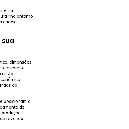
nte na
rgir no entorno
a cadeia
e sua
ética, dimensões
nte atraente
 custo
econômico,
andas do
de posicionam o
segmento de
a produção
 de revenda.