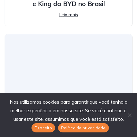
e King da BYD no Brasil
Leia mais
Nós utilizamos cookies para garantir que você tenha a
melhor experiência em nosso site. Se você continua a
onix plus lidera vendas de sedãs e
usar este site, assumimos que você está satisfeito.
supera concorrentes
Eu aceito
Política de privacidade
Leia mais