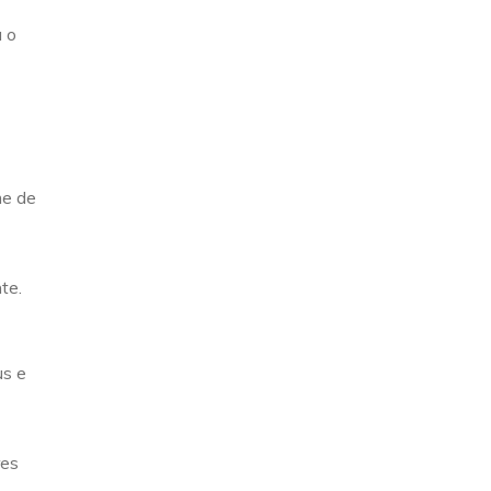
a o
me de
te.
us e
res