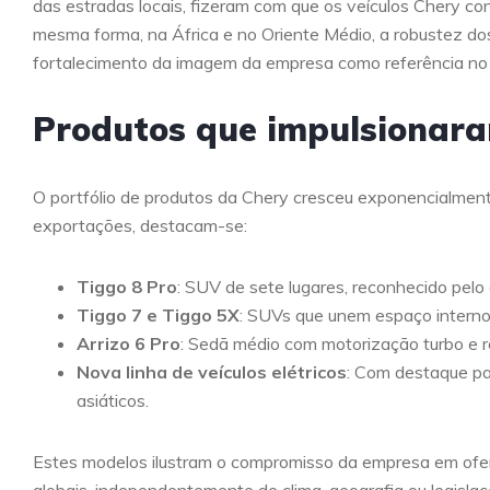
das estradas locais, fizeram com que os veículos Chery c
mesma forma, na África e no Oriente Médio, a robustez dos 
fortalecimento da imagem da empresa como referência no 
Produtos que impulsionar
O portfólio de produtos da Chery cresceu exponencialmente
exportações, destacam-se:
Tiggo 8 Pro
: SUV de sete lugares, reconhecido pelo
Tiggo 7 e Tiggo 5X
: SUVs que unem espaço interno,
Arrizo 6 Pro
: Sedã médio com motorização turbo e 
Nova linha de veículos elétricos
: Com destaque pa
asiáticos.
Estes modelos ilustram o compromisso da empresa em ofe
globais, independentemente de clima, geografia ou legislaçã