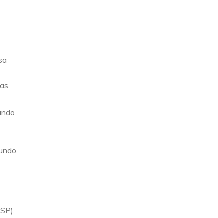
sa
as.
pando
undo.
(SP),