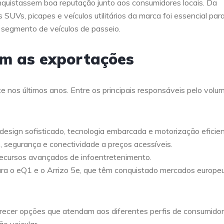
onquistassem boa reputação junto aos consumidores locais. Da
SUVs, picapes e veículos utilitários da marca foi essencial par
segmento de veículos de passeio.
am as exportações
 nos últimos anos. Entre os principais responsáveis pelo volu
 design sofisticado, tecnologia embarcada e motorização eficien
 segurança e conectividade a preços acessíveis.
recursos avançados de infoentretenimento.
ra o eQ1 e o Arrizo 5e, que têm conquistado mercados europe
recer opções que atendam aos diferentes perfis de consumido
o veicular.