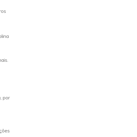
ros
lina
ais.
, por
ições