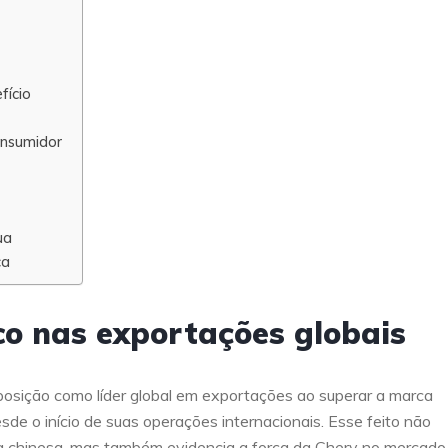
fício
onsumidor
ua
ça
co nas exportações globais
 posição como líder global em exportações ao superar a marca
sde o início de suas operações internacionais. Esse feito não
a chinesa, mas também evidencia a força da Chery no mercado