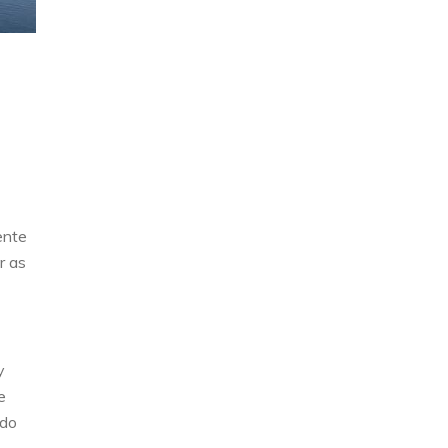
ente
r as
y
e
ndo