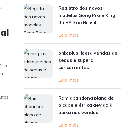
es
Registro dos novos
modelos Song Pro e King
da BYD no Brasil
al
Leia mais
onix plus lidera vendas de
sedãs e supera
1, a
concorrentes
na
Leia mais
utos
Ram abandona plano de
picape elétrica devido à
u
baixa nas vendas
Leia mais