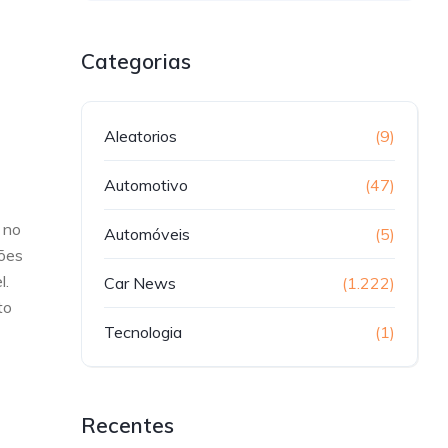
Categorias
Aleatorios
(9)
Automotivo
(47)
 no
Automóveis
(5)
ções
l.
Car News
(1.222)
to
Tecnologia
(1)
Recentes