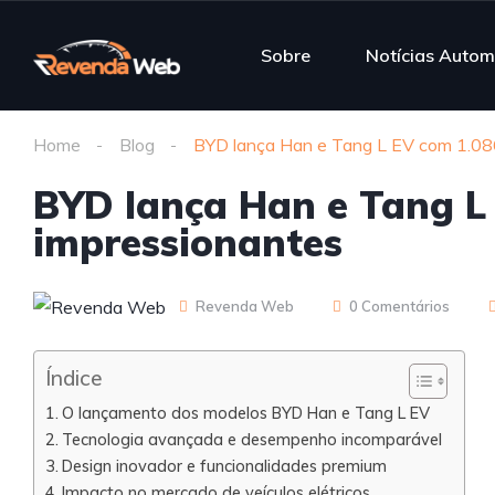
Sobre
Notícias Autom
Home
Blog
BYD lança Han e Tang L EV com 1.08
BYD lança Han e Tang L
impressionantes
Revenda Web
0 Comentários
Índice
O lançamento dos modelos BYD Han e Tang L EV
Tecnologia avançada e desempenho incomparável
Design inovador e funcionalidades premium
Impacto no mercado de veículos elétricos