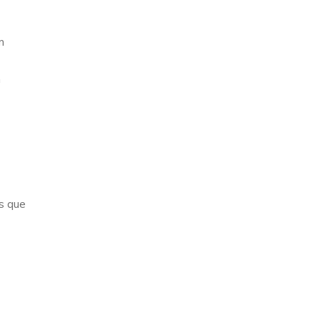
m
m
s que