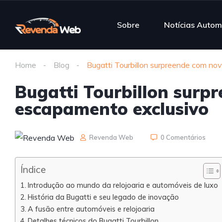
Sobre
Notícias Autom
Home
Blog
Bugatti Tourbillon surpreende com no
Bugatti Tourbillon surp
escapamento exclusivo
Revenda Web
0 Comentários
Índice
Introdução ao mundo da relojoaria e automóveis de luxo
História da Bugatti e seu legado de inovação
A fusão entre automóveis e relojoaria
Detalhes técnicos do Bugatti Tourbillon