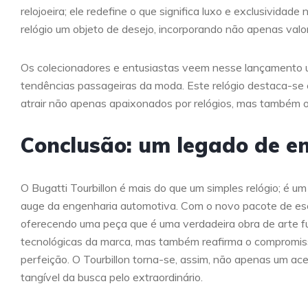
relojoeira; ele redefine o que significa luxo e exclusivida
relógio um objeto de desejo, incorporando não apenas valo
Os colecionadores e entusiastas veem nesse lançamento 
tendências passageiras da moda. Este relógio destaca-se 
atrair não apenas apaixonados por relógios, mas também o
Conclusão: um legado de e
O Bugatti Tourbillon é mais do que um simples relógio; é u
auge da engenharia automotiva. Com o novo pacote de esca
oferecendo uma peça que é uma verdadeira obra de arte fu
tecnológicas da marca, mas também reafirma o compromiss
perfeição. O Tourbillon torna-se, assim, não apenas um a
tangível da busca pelo extraordinário.