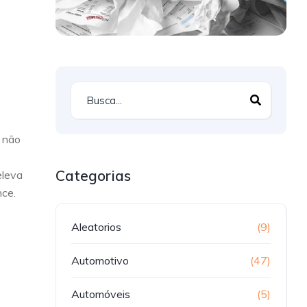
o não
Categorias
eleva
nce.
Aleatorios
(9)
Automotivo
(47)
Automóveis
(5)