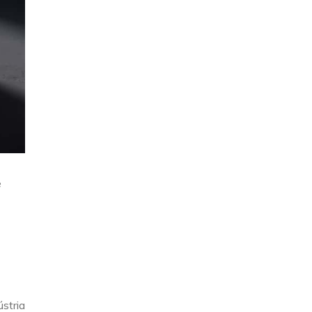
e
stria