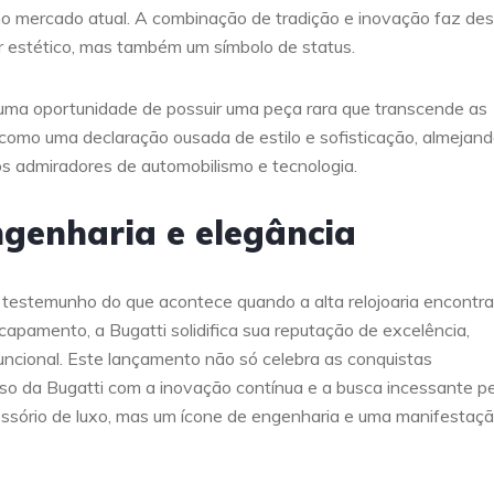
de no mercado atual. A combinação de tradição e inovação faz de
r estético, mas também um símbolo de status.
uma oportunidade de possuir uma peça rara que transcende as
como uma declaração ousada de estilo e sofisticação, almejan
s admiradores de automobilismo e tecnologia.
ngenharia e elegância
m testemunho do que acontece quando a alta relojoaria encontra
pamento, a Bugatti solidifica sua reputação de excelência,
ncional. Este lançamento não só celebra as conquistas
o da Bugatti com a inovação contínua e a busca incessante pe
cessório de luxo, mas um ícone de engenharia e uma manifestaç