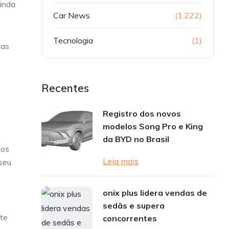
ainda
Car News
(1.222)
Tecnologia
(1)
cas
Recentes
Registro dos novos
modelos Song Pro e King
da BYD no Brasil
dos
Leia mais
seu
onix plus lidera vendas de
sedãs e supera
nte
concorrentes