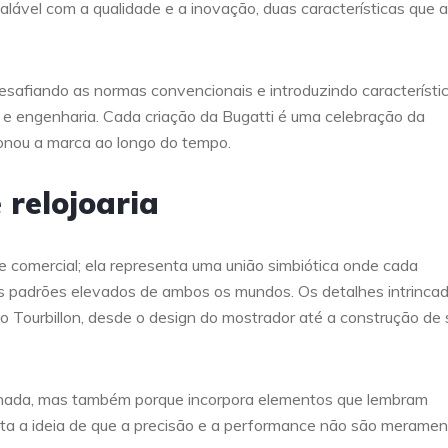
ável com a qualidade e a inovação, duas características que 
desafiando as normas convencionais e introduzindo característi
e engenharia. Cada criação da Bugatti é uma celebração da
onou a marca ao longo do tempo.
 relojoaria
te comercial; ela representa uma união simbiótica onde cada
s padrões elevados de ambos os mundos. Os detalhes intrinca
 Tourbillon, desde o design do mostrador até a construção de 
efinada, mas também porque incorpora elementos que lembram
alta a ideia de que a precisão e a performance não são merame