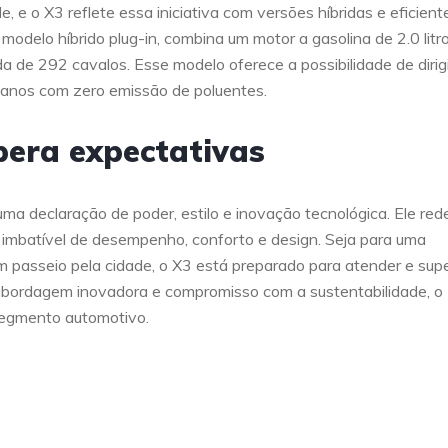
 o X3 reflete essa iniciativa com versões híbridas e eficient
delo híbrido plug-in, combina um motor a gasolina de 2.0 litr
 de 292 cavalos. Esse modelo oferece a possibilidade de dirig
banos com zero emissão de poluentes.
era expectativas
ma declaração de poder, estilo e inovação tecnológica. Ele red
o imbatível de desempenho, conforto e design. Seja para uma
 passeio pela cidade, o X3 está preparado para atender e sup
abordagem inovadora e compromisso com a sustentabilidade, o
segmento automotivo.