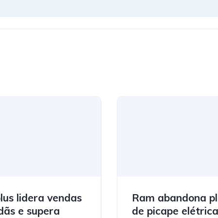
plus lidera vendas
Ram abandona p
dãs e supera
de picape elétric