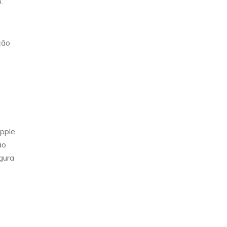
.
ção
pple
ão
gura