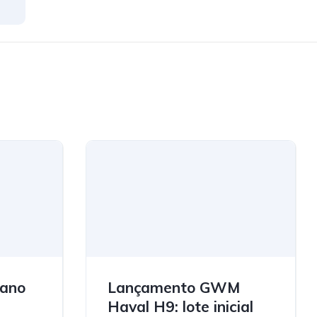
lano
Lançamento GWM
a
Haval H9: lote inicial