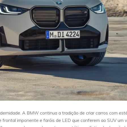
rnidade. A BMW continua a tradição de criar carros com esté
de frontal imponente e faróis de LED que conferem ao SUV um v