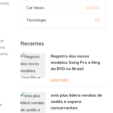
 como
Car News
(1.222)
Tecnologia
(1)
ce
Recentes
uma
orte,
Registro dos novos
modelos Song Pro e King
da BYD no Brasil
Leia mais
onix plus lidera vendas de
sedãs e supera
or
concorrentes