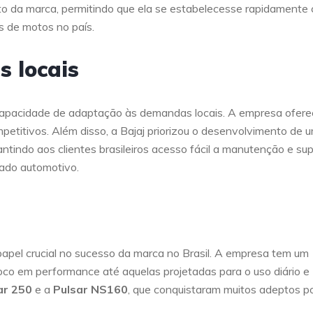
to da marca, permitindo que ela se estabelecesse rapidamente
s de motos no país.
 locais
 capacidade de adaptação às demandas locais. A empresa ofere
mpetitivos. Além disso, a Bajaj priorizou o desenvolvimento de 
antindo aos clientes brasileiros acesso fácil a manutenção e sup
cado automotivo.
pel crucial no sucesso da marca no Brasil. A empresa tem um
foco em performance até aquelas projetadas para o uso diário e
ar 250
e a
Pulsar NS160
, que conquistaram muitos adeptos p