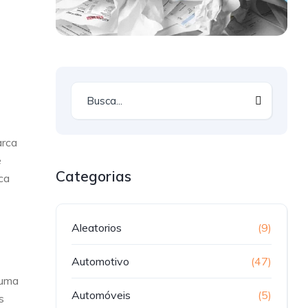
arca
e
Categorias
ca
Aleatorios
(9)
Automotivo
(47)
 uma
Automóveis
(5)
s