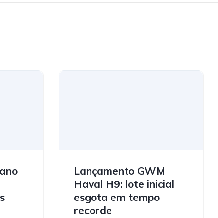
lano
Lançamento GWM
a
Haval H9: lote inicial
s
esgota em tempo
recorde