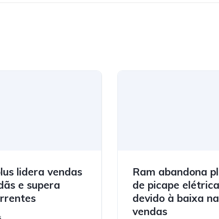
plus lidera vendas
Ram abandona p
dãs e supera
de picape elétric
rrentes
devido à baixa na
vendas
s