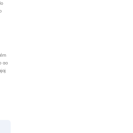
do
o
bém
o ao
jaj