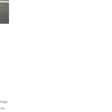
aneja
vos