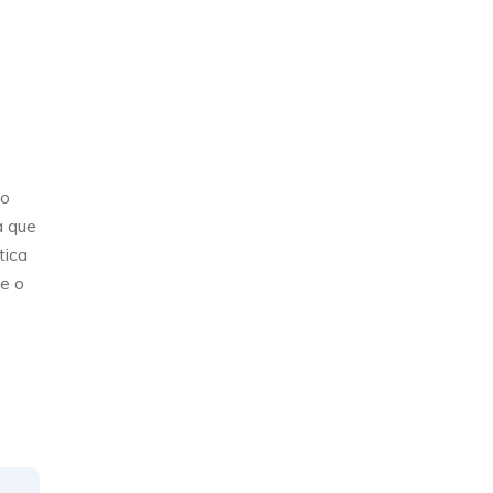
 o
a que
tica
e o