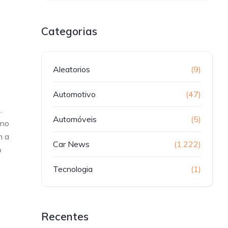
Categorias
Aleatorios
(9)
Automotivo
(47)
.
Automóveis
(5)
 no
m a
Car News
(1.222)
o
Tecnologia
(1)
Recentes