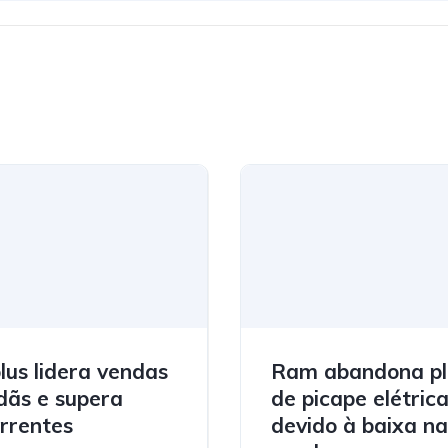
plus lidera vendas
Ram abandona p
dãs e supera
de picape elétric
rrentes
devido à baixa na