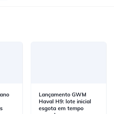
lano
Lançamento GWM
a
Haval H9: lote inicial
s
esgota em tempo