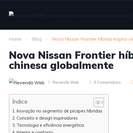
Home
Blog
Nova Nissan Frontier híbrida inspira-
Nova Nissan Frontier hí
chinesa globalmente
Revenda Web
0 Comentários
Índice
Inovação no segmento de picapes híbridas
Conceito e design inspiradores
Tecnologia e eficiência energética
Interior e conforto