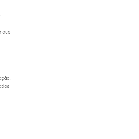
r
o que
ação,
rados