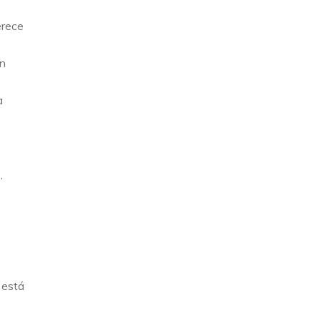
erece
gn
a
,
 está