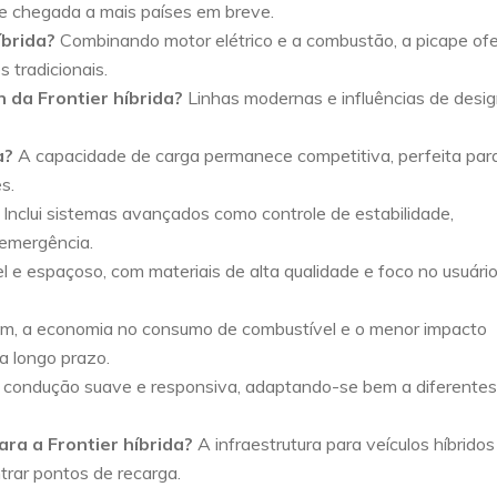
e chegada a mais países em breve.
íbrida?
Combinando motor elétrico e a combustão, a picape of
 tradicionais.
n da Frontier híbrida?
Linhas modernas e influências de desi
a?
A capacidade de carga permanece competitiva, perfeita par
s.
Inclui sistemas avançados como controle de estabilidade,
 emergência.
 e espaçoso, com materiais de alta qualidade e foco no usuário
m, a economia no consumo de combustível e o menor impacto
a longo prazo.
condução suave e responsiva, adaptando-se bem a diferentes
ra a Frontier híbrida?
A infraestrutura para veículos híbridos
rar pontos de recarga.