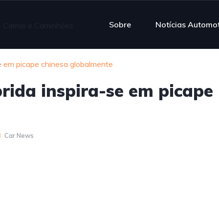
Sobre
Notícias Automo
se em picape chinesa globalmente
brida inspira-se em picape
Car News