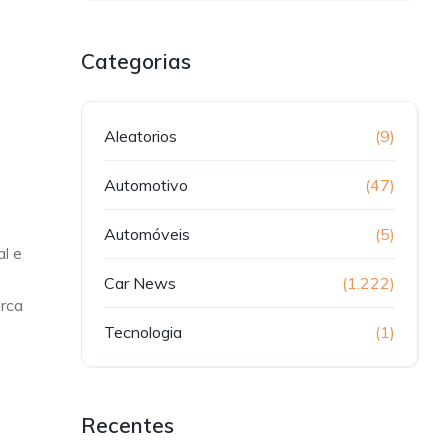
Categorias
Aleatorios
(9)
Automotivo
(47)
Automóveis
(5)
al e
Car News
(1.222)
arca
Tecnologia
(1)
Recentes